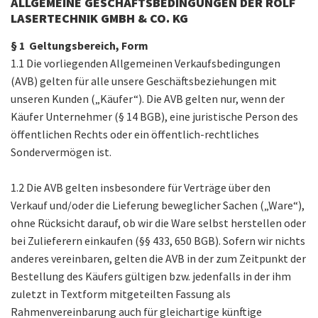
ZERTIFIKATE
ALLGEMEINE GESCHÄFTSBEDINGUNGEN
DER ROLF
LASERTECHNIK GMBH & CO. KG
KARRIERE
§ 1 Geltungsbereich, Form
KONTAKT
1.1 Die vorliegenden Allgemeinen Verkaufsbedingungen
(AVB) gelten für alle unsere Geschäftsbeziehungen mit
PORTAL
unseren Kunden („Käufer“). Die AVB gelten nur, wenn der
Käufer Unternehmer (§ 14 BGB), eine juristische Person des
öffentlichen Rechts oder ein öffentlich-rechtliches
Sondervermögen ist.
1.2 Die AVB gelten insbesondere für Verträge über den
Verkauf und/oder die Lieferung beweglicher Sachen („Ware“),
ohne Rücksicht darauf, ob wir die Ware selbst herstellen oder
bei Zulieferern einkaufen (§§ 433, 650 BGB). Sofern wir nichts
anderes vereinbaren, gelten die AVB in der zum Zeitpunkt der
Bestellung des Käufers gültigen bzw. jedenfalls in der ihm
zuletzt in Textform mitgeteilten Fassung als
Rahmenvereinbarung auch für gleichartige künftige